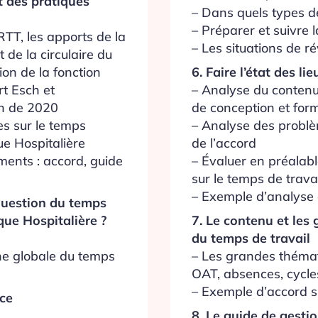
t des pratiques
– Dans quels types 
– Préparer et suivre 
RTT, les apports de la
– Les situations de ré
t de la circulaire du
6. Faire l’état des lie
ion de la fonction
– Analyse du contenu
rt Esch et
de conception et for
on de 2020
– Analyse des problèm
es sur le temps
de l’accord
ue Hospitalière
– Évaluer en préalabl
ments : accord, guide
sur le temps de trava
– Exemple d’analyse
question du temps
7. Le contenu et les
que Hospitalière ?
du temps de travail
– Les grandes thématiq
e globale du temps
OAT, absences, cycle
– Exemple d’accord su
nce
8. Le guide de gesti